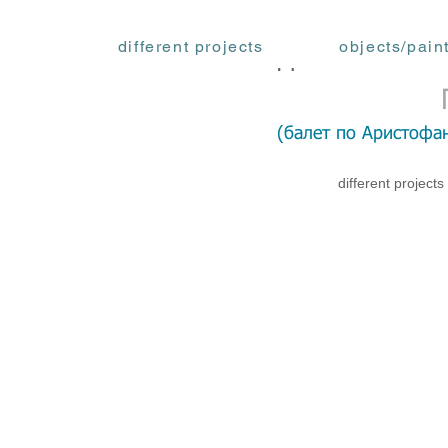
different projects
objects/pain
ФЕДОРА АКИМОВ
(балет по Аристофа
different projects